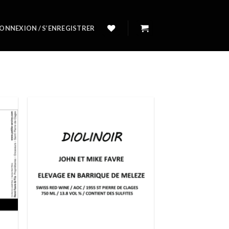
ONNEXION / S’ENREGISTRER
ter
Ajouter
liste
à la liste
e
de
aits
souhaits