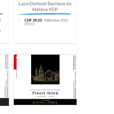
Laze Diolinoir Barrique de
Mélèze VDP
3
CHF
29,10
- Millésime 2021
(75ct.)
3
ter
Ajouter
liste
à la liste
e
de
aits
souhaits