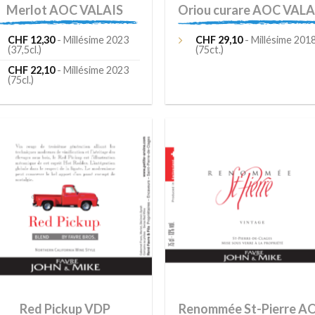
Merlot AOC VALAIS
Oriou curare AOC VALA
CHF
12,30
- Millésime 2023
CHF
29,10
- Millésime 201
(37,5cl.)
(75ct.)
CHF
22,10
- Millésime 2023
(75cl.)
Ajouter
Ajou
à la liste
à la 
de
d
souhaits
souh
Red Pickup VDP
Renommée St-Pierre A