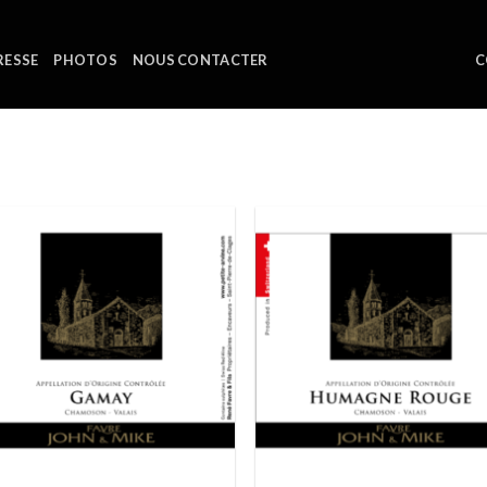
RESSE
PHOTOS
NOUS CONTACTER
C
Ajouter
Ajou
à la liste
à la 
de
d
souhaits
souh