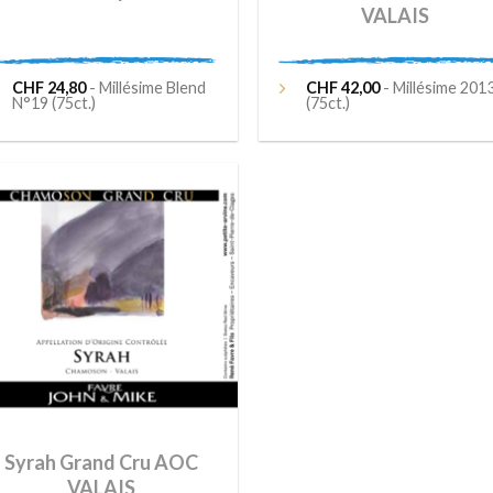
VALAIS
CHF
24,80
- Millésime Blend
CHF
42,00
- Millésime 201
N°19 (75ct.)
(75ct.)
Ajouter
à la liste
de
souhaits
Syrah Grand Cru AOC
VALAIS