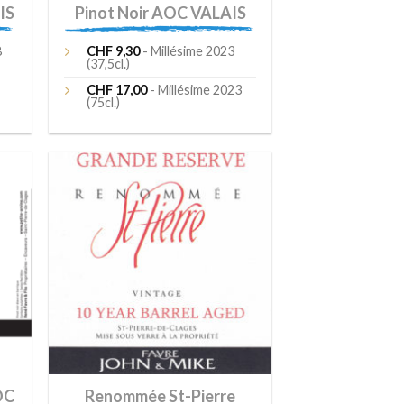
IS
Pinot Noir AOC VALAIS
8
CHF
9,30
- Millésime 2023
(37,5cl.)
CHF
17,00
- Millésime 2023
(75cl.)
ter
Ajouter
liste
à la liste
e
de
aits
souhaits
OC
Renommée St-Pierre