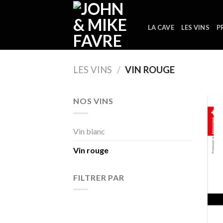
Skip
to
LA CAVE
LES VINS
P
content
LES VINS
/
VIN ROUGE
NOS VINS
Vin blanc
Vin rouge
FILTRER PAR