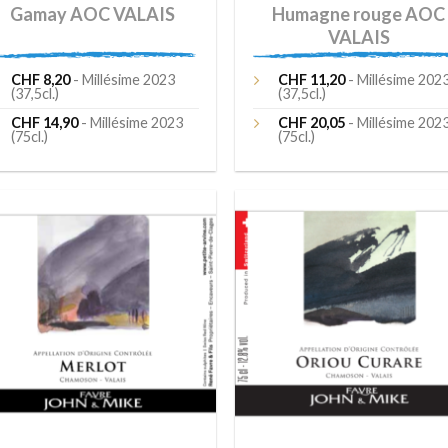
Gamay AOC VALAIS
Humagne rouge AOC
VALAIS
CHF
8,20
- Millésime 2023
CHF
11,20
- Millésime 202
(37,5cl.)
(37,5cl.)
CHF
14,90
- Millésime 2023
CHF
20,05
- Millésime 202
(75cl.)
(75cl.)
Ajouter
Ajou
à la liste
à la 
de
d
souhaits
souh