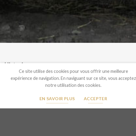
Historiques
Ce site utilise des cookies pour vous offrir une meilleure
La société Les fils de René Favre SA est une entreprise
expérience de navigation. En naviguant sur ce site, vous acceptez
familiale établie en plein coeur du Valais. Elle se situe sur la
notre utilisation des cookies.
commune de Chamoson. Propriétaires encaveurs depuis trois
générations, nous cultivons une surface de 8 hectares de
EN SAVOIR PLUS
ACCEPTER
vignes pour une production d’environ 50 000 cols par année.
Toutes nos parcelles se trouvent sur la commune de
Chamoson.
La cave, après de nombreuses années de travail acharné à la